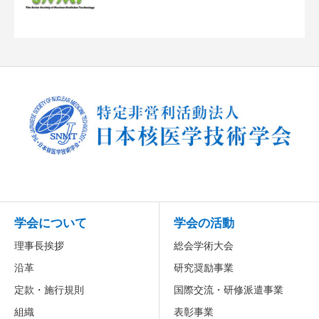
学会について
学会の活動
理事長挨拶
総会学術大会
沿革
研究奨励事業
定款・施行規則
国際交流・研修派遣事業
組織
表彰事業