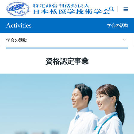

Activities
学会の活動
学会の活動
資格認定事業