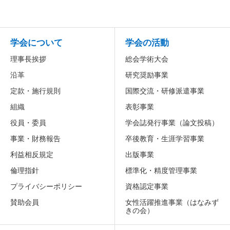
学会について
学会の活動
理事長挨拶
総会学術大会
沿革
研究奨励事業
定款・施行規則
国際交流・研修派遣事業
組織
表彰事業
役員・委員
学会誌発行事業（論文投稿）
事業・財務報告
卒後教育・生涯学習事業
利益相反規定
出版事業
倫理指針
標準化・精度管理事業
プライバシーポリシー
資格認定事業
賛助会員
女性活躍推進事業
（はなみず
きの会）