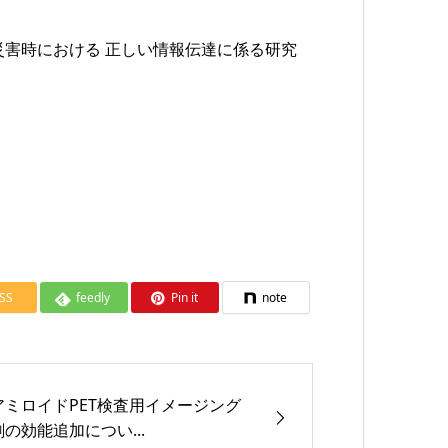
災害時における 正しい情報伝達に係る研究
SS
feedly
Pin it
note
アミロイドPET検査用イメージング
剤の効能追加につい...