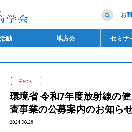
お問

活動
地方会
セミナ
学会から
環境省 令和7年度放射線の
査事業の公募案内のお知ら
2024.08.28