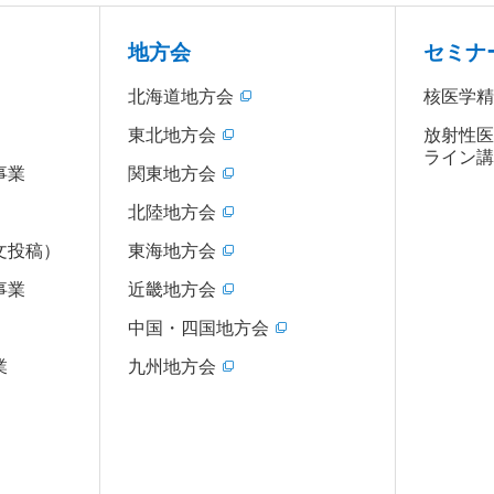
地方会
セミナ
北海道地方会
核医学
東北地方会
放射性
ライン
事業
関東地方会
北陸地方会
文投稿）
東海地方会
事業
近畿地方会
中国・四国地方会
業
九州地方会