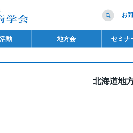
お問

活動
地方会
セミナ
北海道地