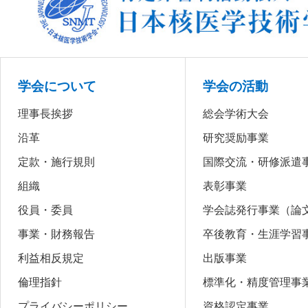
学会について
学会の活動
理事長挨拶
総会学術大会
沿革
研究奨励事業
定款・施行規則
国際交流・研修派遣
組織
表彰事業
役員・委員
学会誌発行事業（論
事業・財務報告
卒後教育・生涯学習
利益相反規定
出版事業
倫理指針
標準化・精度管理事
プライバシーポリシー
資格認定事業