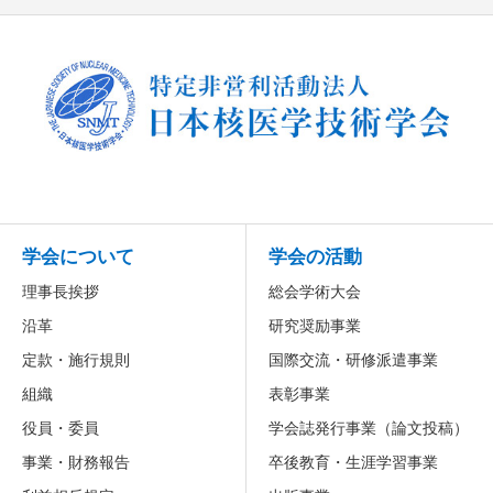
学会について
学会の活動
理事長挨拶
総会学術大会
沿革
研究奨励事業
定款・施行規則
国際交流・研修派遣事業
組織
表彰事業
役員・委員
学会誌発行事業（論文投稿）
事業・財務報告
卒後教育・生涯学習事業