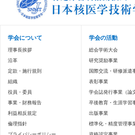
学会について
学会の活動
理事長挨拶
総会学術大会
沿革
研究奨励事業
定款・施行規則
国際交流・研修派遣
組織
表彰事業
役員・委員
学会誌発行事業（論
事業・財務報告
卒後教育・生涯学習
利益相反規定
出版事業
倫理指針
標準化・精度管理事
プライバシーポリシー
資格認定事業