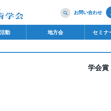
お問い合わせ

活動
地方会
セミナ
学会賞