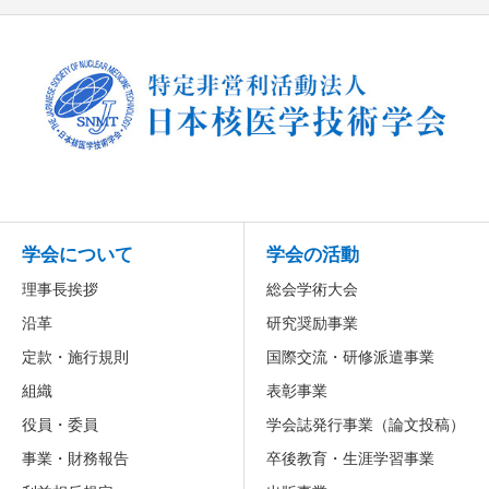
学会について
学会の活動
理事長挨拶
総会学術大会
沿革
研究奨励事業
定款・施行規則
国際交流・研修派遣事業
組織
表彰事業
役員・委員
学会誌発行事業（論文投稿）
事業・財務報告
卒後教育・生涯学習事業