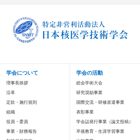
学会について
学会の活動
理事長挨拶
総会学術大会
沿革
研究奨励事業
定款・施行規則
国際交流・研修派遣事業
組織
表彰事業
役員・委員
学会誌発行事業（論文投稿）
事業・財務報告
卒後教育・生涯学習事業