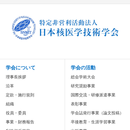
学会について
学会の活動
理事長挨拶
総会学術大会
沿革
研究奨励事業
定款・施行規則
国際交流・研修派遣事業
組織
表彰事業
役員・委員
学会誌発行事業（論文投稿）
事業・財務報告
卒後教育・生涯学習事業