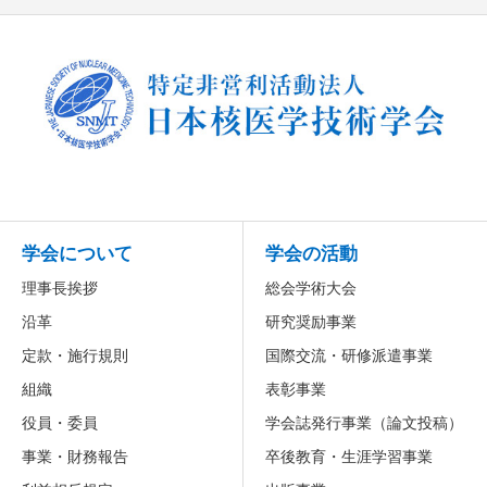
学会について
学会の活動
理事長挨拶
総会学術大会
沿革
研究奨励事業
定款・施行規則
国際交流・研修派遣事業
組織
表彰事業
役員・委員
学会誌発行事業（論文投稿）
事業・財務報告
卒後教育・生涯学習事業