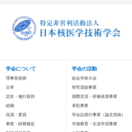
学会について
学会の活動
理事長挨拶
総会学術大会
沿革
研究奨励事業
定款・施行規則
国際交流・研修派遣事業
組織
表彰事業
役員・委員
学会誌発行事業（論文投稿）
事業・財務報告
卒後教育・生涯学習事業