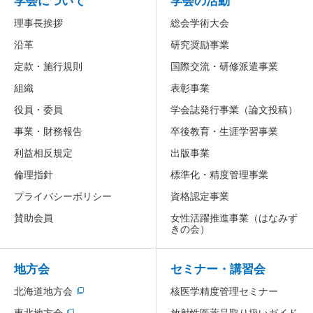
学会について
学会の活動
理事長挨拶
総会学術大会
沿革
研究奨励事業
定款・施行規則
国際交流・研修派遣事業
組織
表彰事業
役員・委員
学会誌発行事業（論文投稿）
事業・財務報告
卒後教育・生涯学習事業
利益相反規定
出版事業
倫理指針
標準化・精度管理事業
プライバシーポリシー
資格認定事業
賛助会員
女性活躍推進事業
（はなみず
きの会）
地方会
セミナー・講習会
北海道地方会
核医学精度管理セミナー
放射性医薬品取り扱いガイド
東北地方会